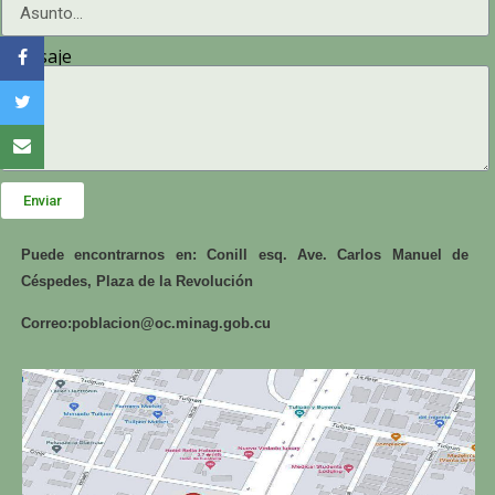
Mensaje
Enviar
Puede encontrarnos en: Conill esq. Ave. Carlos Manuel de
Céspedes, Plaza de la Revolución
Correo:
poblacion@oc.minag.gob.cu