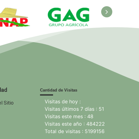
ANAP.
GAG. Grupo
EcuRed
nisterio de
Agrícola
 Agricultura
dad
Cantidad de Visitas
Visitas de hoy :
l Sitio
Visitas últimos 7 días : 51
Visitas este mes : 48
Visitas este año : 484222
Total de visitas : 5199156