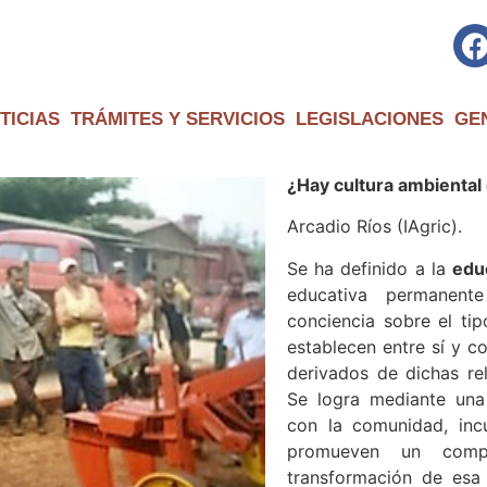
TICIAS
TRÁMITES Y SERVICIOS
LEGISLACIONES
GE
¿Hay cultura ambiental
Arcadio Ríos (IAgric).
Se ha definido a la
edu
educativa permanen
conciencia sobre el ti
establecen entre sí y c
derivados de dichas re
Se logra mediante una
con la comunidad, inc
promueven un compo
transformación de esa 