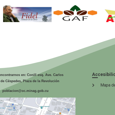
Fidel. Soldado
GAF.
de las Ideas.
Ministerio de
Mi
la Agricultura.
la
Accesibili
ncontrarnos en: Conill esq. Ave. Carlos
 de Céspedes, Plaza de la Revolución
Mapa de
poblacion@oc.minag.gob.cu