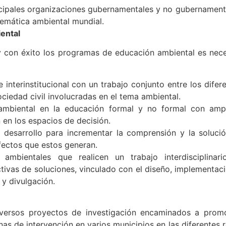
ncipales organizaciones gubernamentales y no gubernamental
emática ambiental mundial.
ental
 y con éxito los programas de educación ambiental es neces
e interinstitucional con un trabajo conjunto entre los difer
ociedad civil involucradas en el tema ambiental.
 ambiental en la educación formal y no formal con ampl
 en los espacios de decisión.
y desarrollo para incrementar la comprensión y la soluci
fectos que estos generan.
ambientales que realicen un trabajo interdisciplinar
tivas de soluciones, vinculado con el diseño, implementa
y divulgación.
versos proyectos de investigación encaminados a promo
s de intervención en varios municipios en las diferentes 