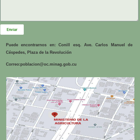
Enviar
Puede encontrarnos en: Conill esq. Ave. Carlos Manuel de
Céspedes, Plaza de la Revolución
Correo:
poblacion@oc.minag.gob.cu