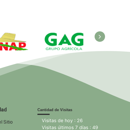
ANAP.
GAG. Grupo
EcuRed
nisterio de
Agrícola
 Agricultura
dad
Cantidad de Visitas
Visitas de hoy : 26
l Sitio
Visitas últimos 7 días : 49