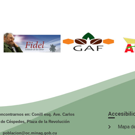
Fidel. Soldado
GAF.
de las Ideas.
Ministerio de
Mi
la Agricultura.
la
Accesibili
ncontrarnos en: Conill esq. Ave. Carlos
 de Céspedes, Plaza de la Revolución
Mapa de
poblacion@oc.minag.gob.cu