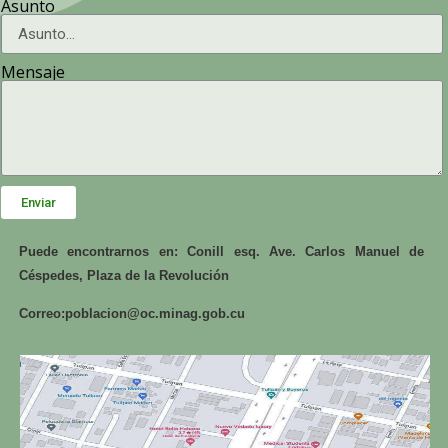
Asunto
Mensaje
Enviar
Puede encontrarnos en: Conill esq. Ave. Carlos Manuel de
Céspedes, Plaza de la Revolución
Correo:
poblacion@oc.minag.gob.cu