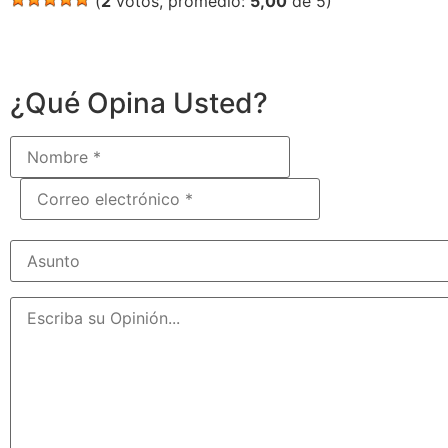
(
2
votos, promedio:
5,00
de 5)
¿Qué Opina Usted?