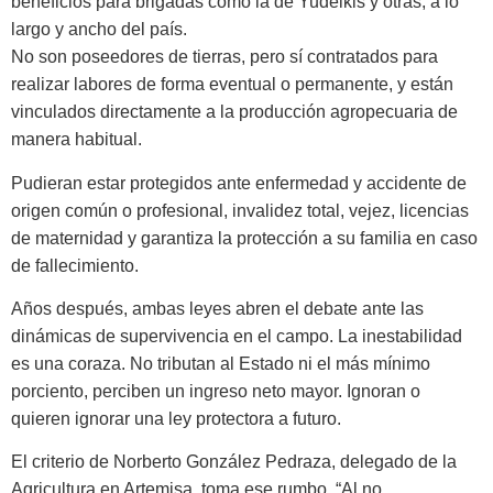
beneficios para bri­gadas como la de Yudelkis y otras, a lo
largo y ancho del país.
No son poseedores de tierras, pero sí contratados para
realizar labores de forma eventual o perma­nente, y están
vinculados directa­mente a la producción agropecuaria de
manera habitual.
Pudieran estar protegidos ante enfermedad y accidente de
origen común o profesional, invalidez total, vejez, licencias
de maternidad y ga­rantiza la protección a su familia en caso
de fallecimiento.
Años después, ambas leyes abren el debate ante las
dinámicas de su­pervivencia en el campo. La inesta­bilidad
es una coraza. No tributan al Estado ni el más mínimo
porciento, perciben un ingreso neto mayor. Ig­noran o
quieren ignorar una ley pro­tectora a futuro.
El criterio de Norberto González Pedraza, delegado de la
Agricultura en Artemisa, toma ese rumbo. “Al no