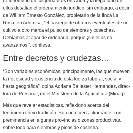
El fenómeno de los jornaleros en Cuba y la ilegalidad de
ellos de­safían el ordenamiento jurídico; sin embargo, a decir
de William Ernes­to González, propietario de la finca La
Rosa, en Artemisa, “el trasiego de obreros eventuales de un
cultivo a otro marca el pulso de siembras y cosechas.
Debíamos acabar de orde­narlo, porque ¡sin ellos no
avanza­mos!”, confiesa.
Entre decretos y crudezas…
“Son variables económicas, princi­palmente, las que mueven
la necesi­dad y existencia de esta fuerza labo­ral, social y
hasta geográfica”, opina Adriana Ballester Hernández, direc­
tora de Personal, en el Ministerio de la Agricultura (Minag).
Más que revelar estadísticas, re­flexionó acerca del
fenómeno como tradición. Son una fuerza itinerante, con
preminencia en algunas provin­cias o zonas productivas,
sobre todo para siembras y picos de cosecha.