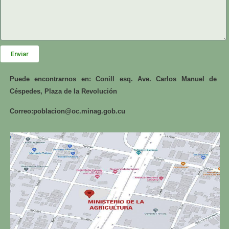
Enviar
Puede encontrarnos en: Conill esq. Ave. Carlos Manuel de
Céspedes, Plaza de la Revolución
Correo:
poblacion@oc.minag.gob.cu