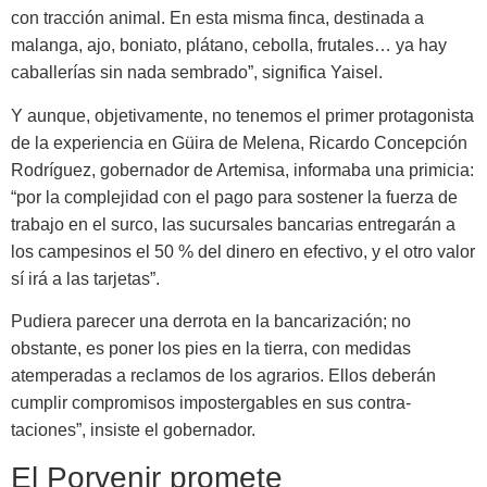
con tracción animal. En esta misma finca, desti­nada a
malanga, ajo, boniato, pláta­no, cebolla, frutales… ya hay
caba­llerías sin nada sembrado”, significa Yaisel.
Y aunque, objetivamente, no te­nemos el primer protagonista
de la experiencia en Güira de Melena, Ri­cardo Concepción
Rodríguez, gober­nador de Artemisa, informaba una primicia:
“por la complejidad con el pago para sostener la fuerza de
tra­bajo en el surco, las sucursales ban­carias entregarán a
los campesinos el 50 % del dinero en efectivo, y el otro valor
sí irá a las tarjetas”.
Pudiera parecer una derrota en la bancarización; no
obstante, es po­ner los pies en la tierra, con medidas
atemperadas a reclamos de los agra­rios. Ellos deberán
cumplir compro­misos impostergables en sus contra­
taciones”, insiste el gobernador.
El Porvenir promete