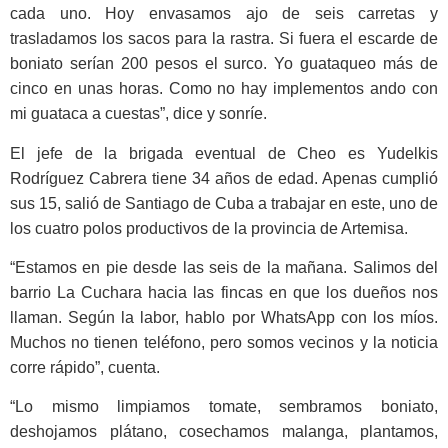
cada uno. Hoy envasamos ajo de seis ca­rretas y
trasladamos los sacos para la rastra. Si fuera el escarde de
boniato serían 200 pesos el surco. Yo gua­taqueo más de
cinco en unas horas. Como no hay implementos ando con
mi guataca a cuestas”, dice y sonríe.
El jefe de la brigada eventual de Cheo es Yudelkis
Rodríguez Cabrera tiene 34 años de edad. Apenas cum­plió
sus 15, salió de Santiago de Cuba a trabajar en este, uno de
los cuatro polos productivos de la provincia de Artemisa.
“Estamos en pie desde las seis de la mañana. Salimos del
barrio La Cuchara hacia las fincas en que los dueños nos
llaman. Según la labor, hablo por WhatsApp con los míos.
Muchos no tienen teléfono, pero so­mos vecinos y la noticia
corre rápi­do”, cuenta.
“Lo mismo limpiamos tomate, sembramos boniato,
deshojamos plá­tano, cosechamos malanga, planta­mos,