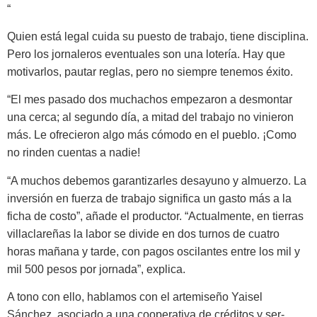
“
Quien está legal cuida su puesto de trabajo, tiene disciplina.
Pero los jor­naleros eventuales son una lotería. Hay que
motivarlos, pautar reglas, pero no siempre tenemos éxito.
“El mes pasado dos muchachos empezaron a desmontar
una cerca; al segundo día, a mitad del trabajo no vinieron
más. Le ofrecieron algo más cómodo en el pueblo. ¡Como
no rinden cuentas a nadie!
“A muchos debemos garantizar­les desayuno y almuerzo. La
inver­sión en fuerza de trabajo significa un gasto más a la
ficha de costo”, añade el productor. “Actualmente, en tie­rras
villaclareñas la labor se divide en dos turnos de cuatro
horas maña­na y tarde, con pagos oscilantes entre los mil y
mil 500 pesos por jornada”, explica.
A tono con ello, hablamos con el artemiseño Yaisel
Sánchez, asociado a una cooperativa de créditos y ser­