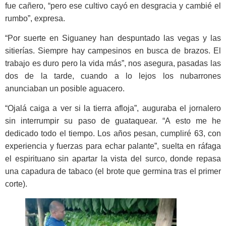
fue cañero, “pero ese cultivo cayó en desgracia y cambié el
rumbo”, expresa.
“Por suerte en Siguaney han despuntado las vegas y las
sitierías. Siempre hay campesinos en busca de brazos. El
trabajo es duro pero la vida más”, nos asegura, pasadas las
dos de la tarde, cuando a lo lejos los nubarrones
anunciaban un posible aguacero.
“Ojalá caiga a ver si la tierra afloja”, auguraba el jornalero
sin in­terrumpir su paso de guataquear. “A esto me he
dedicado todo el tiempo. Los años pesan, cumpliré 63, con
experiencia y fuerzas para echar palante”, suelta en ráfaga
el espiri­tuano sin apartar la vista del surco, donde repasa
una capadura de taba­co (el brote que germina tras el pri­mer
corte).