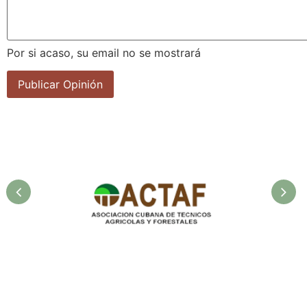
Por si acaso, su email no se mostrará
la
Asociación Cubana de
F
Técnicos Agrícolas y
Forestales.