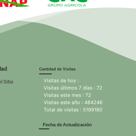
ANAP.
GAG. Grupo
EcuRed
nisterio de
Agrícola
 Agricultura
dad
Cantidad de Visitas
Visitas de hoy :
l Sitio
Visitas últimos 7 días : 72
Visitas este mes : 72
Visitas este año : 484246
Total de visitas : 5199180
Fecha de Actualización