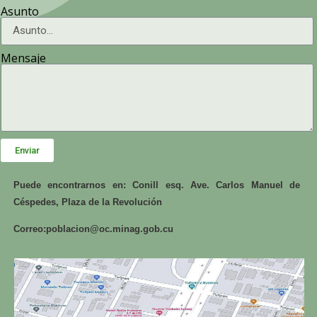
Asunto
Mensaje
Enviar
Puede encontrarnos en: Conill esq. Ave. Carlos Manuel de
Céspedes, Plaza de la Revolución
Correo:
poblacion@oc.minag.gob.cu