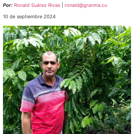
Por:
Ronald Suárez Rivas
|
ronald@granma.cu
10 de septiembre 2024