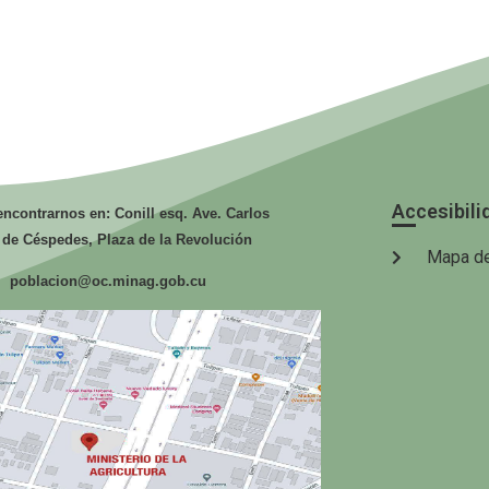
EcuRed
Mochila para
Or
la familia
U
Al
A
Accesibili
ncontrarnos en: Conill esq. Ave. Carlos
 de Céspedes, Plaza de la Revolución
Mapa de
poblacion@oc.minag.gob.cu