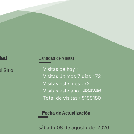
ganización
Gaceta Oficial
Partido
de las
de la
Comunista
Naciones
República de
Cuba.
nidas para
Cuba.
la
Ministerio de
imentación
Justicia.
y la
gricultura.
dad
Cantidad de Visitas
Visitas de hoy :
l Sitio
Visitas últimos 7 días : 72
Visitas este mes : 72
Visitas este año : 484246
Total de visitas : 5199180
Fecha de Actualización
sábado 08 de agosto del 2026