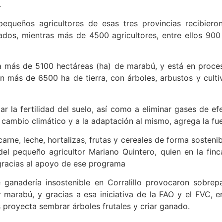
.
equeños agricultores de esas tres provincias recibieron 
dos, mientras más de 4500 agricultores, entre ellos 900 
a más de 5100 hectáreas (ha) de marabú, y está en proces
en más de 6500 ha de tierra, con árboles, arbustos y culti
r la fertilidad del suelo, así como a eliminar gases de e
 cambio climático y a la adaptación al mismo, agrega la fu
arne, leche, hortalizas, frutas y cereales de forma sosteni
 del pequeño agricultor Mariano Quintero, quien en la finca 
 gracias al apoyo de ese programa
ganadería insostenible en Corralillo provocaron sobrep
or marabú, y gracias a esa iniciativa de la FAO y el FVC, e
s proyecta sembrar árboles frutales y criar ganado.