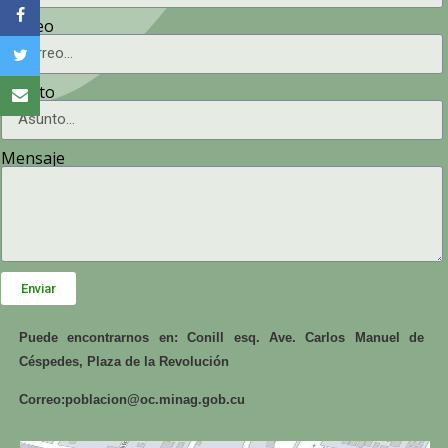
Correo
Asunto
Mensaje
Enviar
Puede encontrarnos en: Conill esq. Ave. Carlos Manuel de
Céspedes, Plaza de la Revolución
Correo:
poblacion@oc.minag.gob.cu