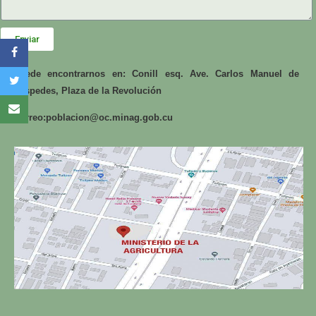
Enviar
Puede encontrarnos en: Conill esq. Ave. Carlos Manuel de
Céspedes, Plaza de la Revolución
Correo:
poblacion@oc.minag.gob.cu