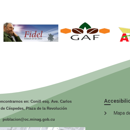
Fidel. Soldado
GAF.
de las Ideas.
Ministerio de
Mi
la Agricultura.
la
Accesibili
ncontrarnos en: Conill esq. Ave. Carlos
 de Céspedes, Plaza de la Revolución
Mapa de
poblacion@oc.minag.gob.cu