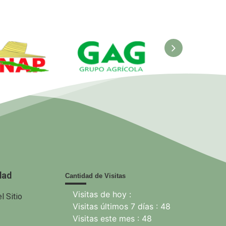
ANAP.
GAG. Grupo
EcuRed
nisterio de
Agrícola
 Agricultura
dad
Cantidad de Visitas
Visitas de hoy :
l Sitio
Visitas últimos 7 días : 48
Visitas este mes : 48