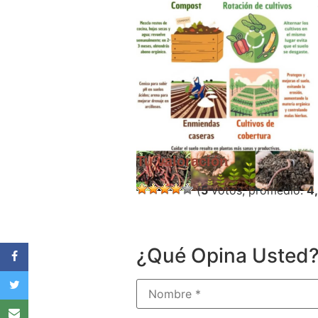
Tu valoración
(
5
votos, promedio:
4
¿Qué Opina Usted