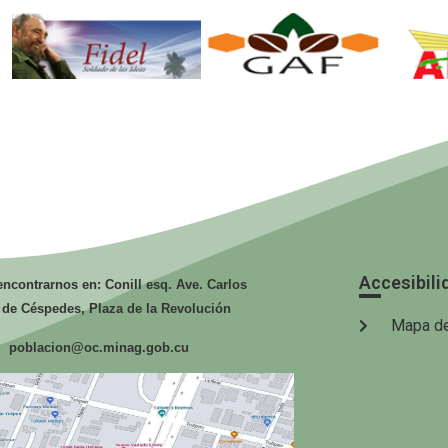
Fidel. Soldado
GAF.
de las Ideas.
Ministerio de
Mi
la Agricultura.
la
Accesibili
ncontrarnos en: Conill esq. Ave. Carlos
 de Céspedes, Plaza de la Revolución
Mapa de
poblacion@oc.minag.gob.cu