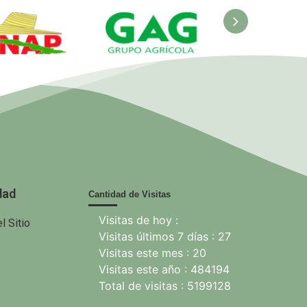
ANAP.
GAG. Grupo
EcuRed
nisterio de
Agrícola
 Agricultura
dad
Cantidad de Visitas
Visitas de hoy :
l Sitio
Visitas últimos 7 días : 27
Visitas este mes : 20
Visitas este año : 484194
Total de visitas : 5199128