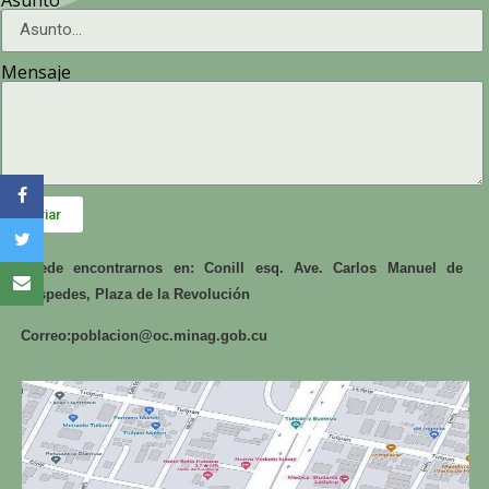
Mensaje
Enviar
Puede encontrarnos en: Conill esq. Ave. Carlos Manuel de
Céspedes, Plaza de la Revolución
Correo:
poblacion@oc.minag.gob.cu