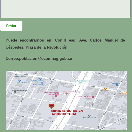
Enviar
Puede encontrarnos en: Conill esq. Ave. Carlos Manuel de
Céspedes, Plaza de la Revolución
Correo:
poblacion@oc.minag.gob.cu