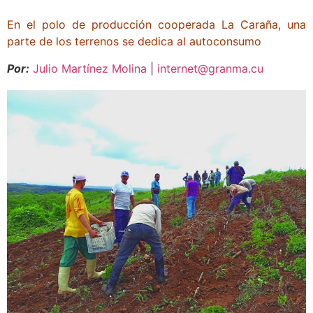
En el polo de producción cooperada La Caraña, una
parte de los terrenos se dedica al autoconsumo
Por:
Julio Martínez Molina
|
internet@granma.cu