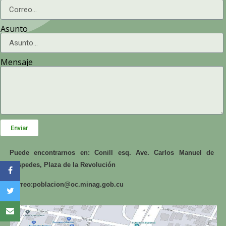
Asunto
Mensaje
Enviar
Puede encontrarnos en: Conill esq. Ave. Carlos Manuel de
Céspedes, Plaza de la Revolución
Correo:
poblacion@oc.minag.gob.cu