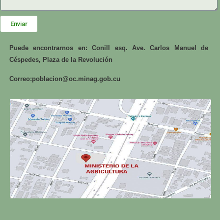
Enviar
Puede encontrarnos en: Conill esq. Ave. Carlos Manuel de
Céspedes, Plaza de la Revolución
Correo:
poblacion@oc.minag.gob.cu