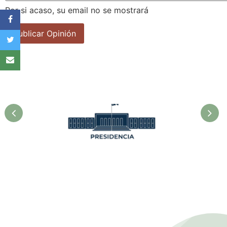
Por si acaso, su email no se mostrará
la
Asociación Cubana de
F
Técnicos Agrícolas y
Forestales.