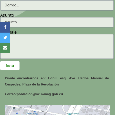
Asunto
Mensaje
Enviar
Puede encontrarnos en: Conill esq. Ave. Carlos Manuel de
Céspedes, Plaza de la Revolución
Correo:
poblacion@oc.minag.gob.cu