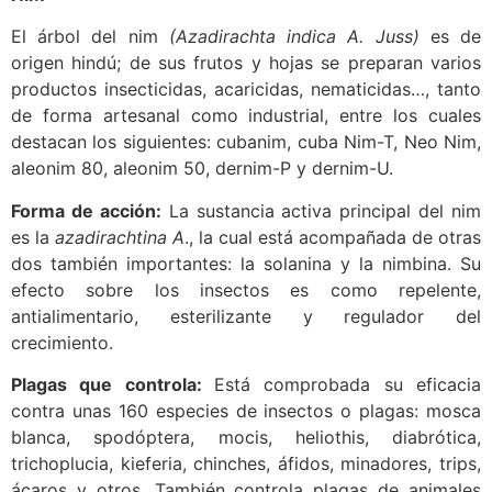
El árbol del nim
(Azadirachta indica A. Juss)
es de
origen hindú; de sus frutos y hojas se preparan varios
productos insecticidas, acaricidas, nematicidas…, tanto
de forma artesanal como industrial, entre los cuales
destacan los siguientes: cubanim, cuba Nim-T, Neo Nim,
aleonim 80, aleonim 50, dernim-P y dernim-U.
Forma de acción:
La sustancia activa principal del nim
es la
azadirachtina A
., la cual está acompañada de otras
dos también importantes: la solanina y la nimbina. Su
efecto sobre los insectos es como repelente,
antialimentario, esterilizante y regulador del
crecimiento.
Plagas que controla:
Está comprobada su eficacia
contra unas 160 especies de insectos o plagas: mosca
blanca, spodóptera, mocis, heliothis, diabrótica,
trichoplucia, kieferia, chinches, áfidos, minadores, trips,
ácaros y otros. También controla plagas de animales