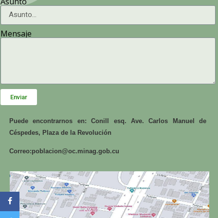
Asunto
Mensaje
Enviar
Puede encontrarnos en: Conill esq. Ave. Carlos Manuel de
Céspedes, Plaza de la Revolución
Correo:
poblacion@oc.minag.gob.cu