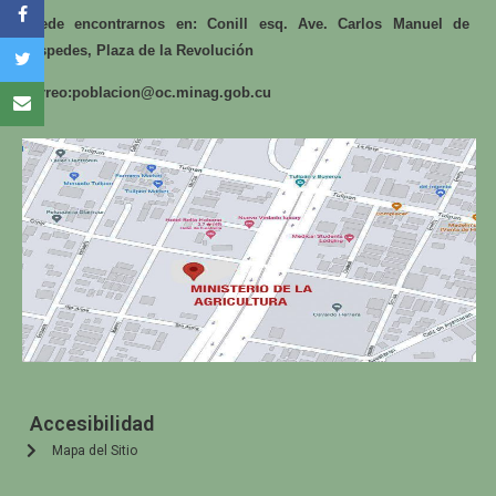
Puede encontrarnos en: Conill esq. Ave. Carlos Manuel de
Céspedes, Plaza de la Revolución
Correo:
poblacion@oc.minag.gob.cu
Accesibilidad
Mapa del Sitio