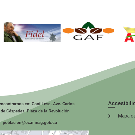
Fidel. Soldado
GAF.
de las Ideas.
Ministerio de
Mi
la Agricultura.
la
Accesibili
ncontrarnos en: Conill esq. Ave. Carlos
 de Céspedes, Plaza de la Revolución
Mapa de
poblacion@oc.minag.gob.cu