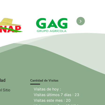
ANAP.
GAG. Grupo
EcuRed
nisterio de
Agrícola
 Agricultura
dad
Cantidad de Visitas
Visitas de hoy :
l Sitio
Visitas últimos 7 días : 23
Visitas este mes : 20