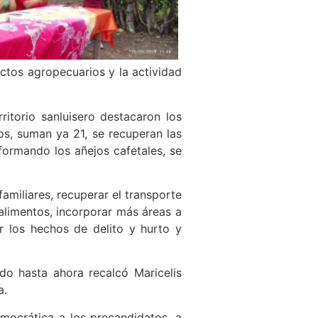
ctos agropecuarios y la actividad
itorio sanluisero destacaron los
os, suman ya 21, se recuperan las
formando los añejos cafetales, se
familiares, recuperar el transporte
alimentos, incorporar más áreas a
r los hechos de delito y hurto y
o hasta ahora recalcó Maricelis
a.
mocrática a los precandidatos, a