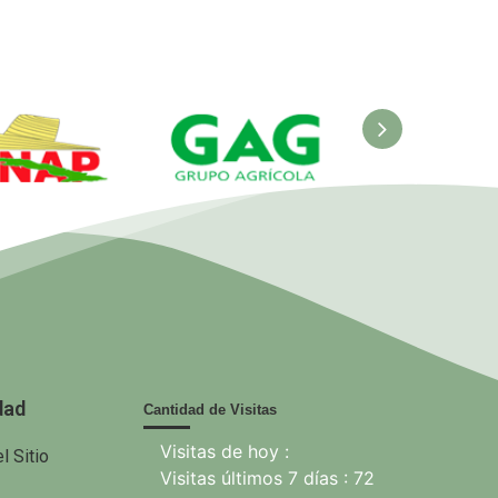
ANAP.
GAG. Grupo
EcuRed
nisterio de
Agrícola
 Agricultura
dad
Cantidad de Visitas
Visitas de hoy :
l Sitio
Visitas últimos 7 días : 72