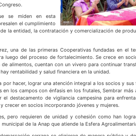
 Congreso.
que se miden en esta
bresalen el cumplimiento
e la entidad, la contratación y comercialización de produ
ez, una de las primeras Cooperativas fundadas en el terr
a luego del proceso de fortalecimiento. Se crece en soci
n de alimentos, cuentan con un vivero para continuar trans
hay rentabilidad y salud financiera en la unidad.
por hacer, lograr una atención integral a los socios y sus 
as en los campos con énfasis en los frutales, Sembrar más 
ar el destacamento de vigilancia campesina para enfrenta
 y crecer en socios incorporando jóvenes y mujeres.
es, pero requieren de unidad y cohesión como han lograd
unicipal de la Anap que atiende la Esfera Agroalimentari
demarcación serrana se eligieron de manera pública y de