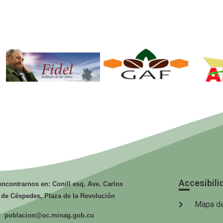
Fidel. Soldado
GAF.
de las Ideas.
Ministerio de
Mi
la Agricultura.
la
Accesibili
ncontrarnos en: Conill esq. Ave. Carlos
 de Céspedes, Plaza de la Revolución
Mapa de
poblacion@oc.minag.gob.cu