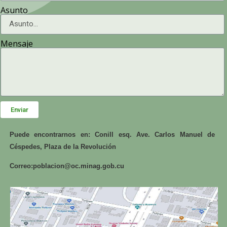
Asunto
Mensaje
Enviar
Puede encontrarnos en: Conill esq. Ave. Carlos Manuel de
Céspedes, Plaza de la Revolución
Correo:
poblacion@oc.minag.gob.cu