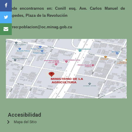
Puede encontrarnos en: Conill esq. Ave. Carlos Manuel de
Céspedes, Plaza de la Revolución
Correo:
poblacion@oc.minag.gob.cu
Accesibilidad
Mapa del Sitio