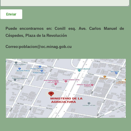
Enviar
Puede encontrarnos en: Conill esq. Ave. Carlos Manuel de
Céspedes, Plaza de la Revolución
Correo:
poblacion@oc.minag.gob.cu