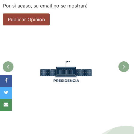
Por si acaso, su email no se mostrará
la
Asociación Cubana de
F
Técnicos Agrícolas y
Forestales.