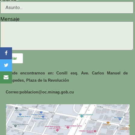
Mensaje
Enviar
Puede encontrarnos en: Conill esq. Ave. Carlos Manuel de
Céspedes, Plaza de la Revolución
Correo:
poblacion@oc.minag.gob.cu