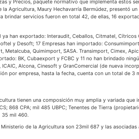
nzas y Precios, paquete normativo que implementa estos ser
de la Agricultura, Maury Hechavarría Bermúdez, presentó un
brindar servicios fueron en total 42, de ellas, 16 exporta
ya han exportado: Interaudit, Ceballos, Citmatel, Cítricos C
 Softel y Desoft; 17 Empresas han importado: Consumimport
t, Metalcuba, Quimimport, SASA. Transimport, Cimex, Apicu
tado: BK, Cubaexport y FCBC y 11 no han brindado ningún 
 ICAIC, Alcona, Cinesoft y GranComercial (de nueva incorp
ón por empresa, hasta la fecha, cuenta con un total de 3 m
icultura tienen una composición muy amplia y variada que i
CS; 868 CPA; mil 485 UBPC; Tenentes de Tierra (propietari
 35 mil 460.
Ministerio de la Agricultura son 23mil 687 y las asociadas 