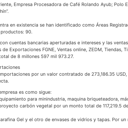
Oriente, Empresa Procesadora de Café Rolando Ayub; Polo 
ín”.
ntra en existencia se han identificado como Áreas Registra
 productos: 90.
on cuentas bancarias aperturadas e intereses y las ventas
s de Exportaciones FGNE, Ventas online, ZEDM, Tiendas, T
otal de 8 millones 597 mil 973.27.
ortaciones
mportaciones por un valor contratado de 273,186.35 USD, e
cta.
 empresa es como sigue:
uipamiento para minindustria, maquina briqueteadora, máq
royecto carbón vegetal por un monto total de 117,219.5 de 
rafina Gel y el otro de envases de vidrios y tapas. Por un