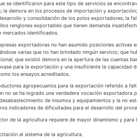
ue se identificaron para este tipo de servicios se encontrar
; la demora en los procesos de importación y exportación;
esarrollo y consolidación de los polos exportadores; la fal
los renglones exportables que tienen demanda insatisfech
n mercados identificados.
empresas exportadoras no han asumido posiciones activas e
ándose varias que no han brindado ningún servicio; que hub
cional; que existió demora en la apertura de las cuentas b
envase para la exportación y una insuficiente la capacidad 
 como los ensayos acreditados.
oductores agropecuarios para la exportación referido a fal
aún no se ha logrado una verdadera vocación exportadora p
desabastecimiento de insumos y equipamientos y la no esta
ros indicadores de dificultades para el desarrollo del proc
tor de la agricultura requiere de mayor dinamismo y para 
tación al sistema de la agricultura.