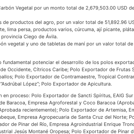
 Carbón Vegetal por un monto total de 2,679,503.00 USD d
 de productos del agro, por un valor total de 51,892.96 US
te, lima persa, productos varios, cúrcuma, ají picante, pl
provincia Ciego de Ávila.
ón vegetal y uno de tabletas de maní por un valor total de
o fundamental potenciar el desarrollo de los polos exportad
de Occidente, Cítricos Caribe; Polo Exportador de Frutas S
allos; Polo Exportador de Contramaestre, Tropical Contra
Asdrúbal López”; Polo Exportador de Apicultura.
n en proceso: Polo Exportador de Sancti Spíritus, EAIG Su
 de Baracoa, Empresa Agroforestal y Coco Baracoa (Aproba
probada recientemente); Polo Exportador de Artemisa, E
beque, Empresa Agropecuaria de Santa Cruz del Norte; P
dor de Pinar del Río, Empresa Agroindustrial Enrique Tronc
strial Jesús Montané Oropesa; Polo Exportador de Pinar d