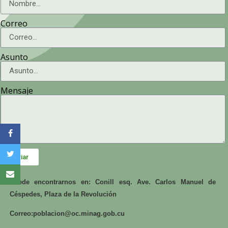
Correo
Asunto
Mensaje
Enviar
Puede encontrarnos en: Conill esq. Ave. Carlos Manuel de
Céspedes, Plaza de la Revolución
Correo:
poblacion@oc.minag.gob.cu