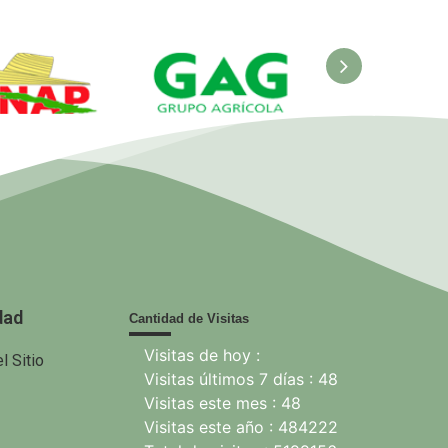
AG. Grupo
EcuRed
Mochila p
Agrícola
la famili
dad
Cantidad de Visitas
Visitas de hoy :
l Sitio
Visitas últimos 7 días : 48
Visitas este mes : 48
Visitas este año : 484222