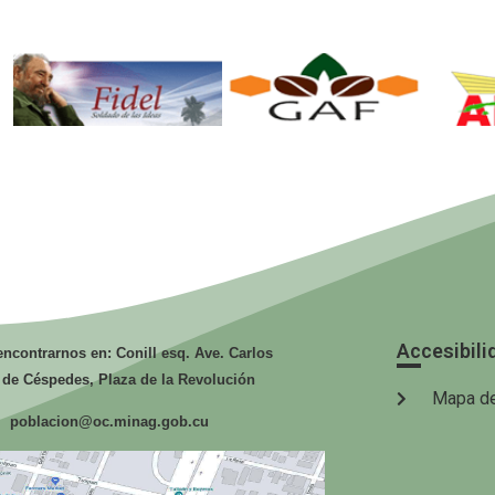
GAF.
ANAP.
G
Ministerio de
Ministerio de
la Agricultura.
la Agricultura
Accesibili
ncontrarnos en: Conill esq. Ave. Carlos
 de Céspedes, Plaza de la Revolución
Mapa de
poblacion@oc.minag.gob.cu