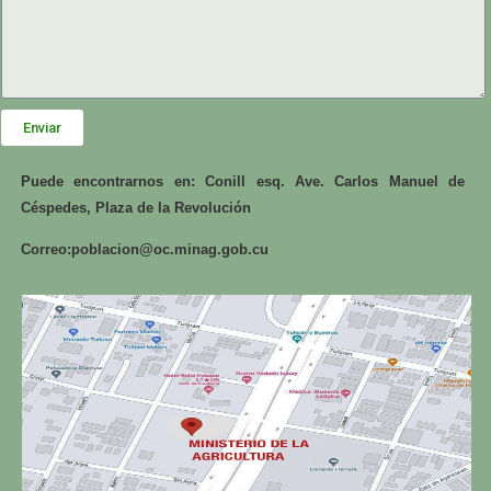
Enviar
Puede encontrarnos en: Conill esq. Ave. Carlos Manuel de
Céspedes, Plaza de la Revolución
Correo:
poblacion@oc.minag.gob.cu