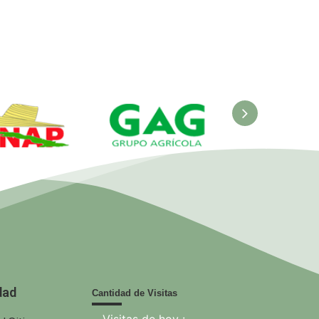
ANAP.
GAG. Grupo
EcuRed
nisterio de
Agrícola
 Agricultura
dad
Cantidad de Visitas