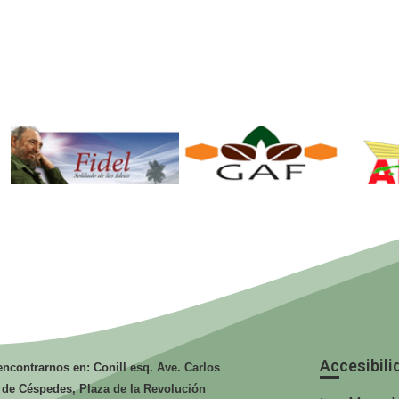
Fidel. Soldado
GAF.
de las Ideas.
Ministerio de
Mi
la Agricultura.
la
Accesibili
ncontrarnos en: Conill esq. Ave. Carlos
 de Céspedes, Plaza de la Revolución