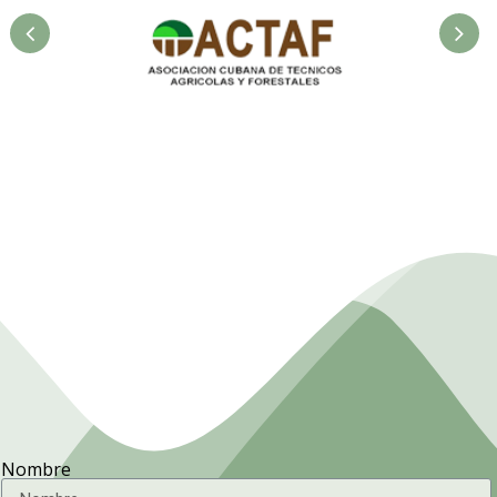
la
Asociación Cubana de
F
Técnicos Agrícolas y
Forestales.
Nombre