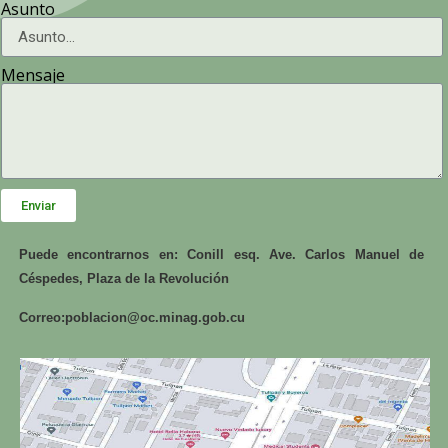
Asunto
Mensaje
Enviar
Puede encontrarnos en: Conill esq. Ave. Carlos Manuel de
Céspedes, Plaza de la Revolución
Correo:
poblacion@oc.minag.gob.cu