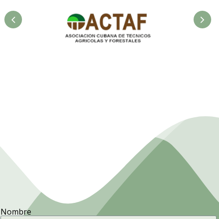
la
Asociación Cubana de
F
Técnicos Agrícolas y
Forestales.
Nombre