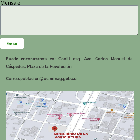
Mensaje
Enviar
Puede encontrarnos en: Conill esq. Ave. Carlos Manuel de
Céspedes, Plaza de la Revolución
Correo:
poblacion@oc.minag.gob.cu