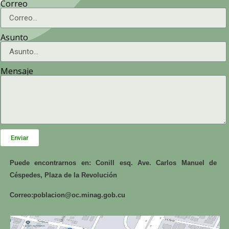
Correo
Asunto
Mensaje
Enviar
Puede encontrarnos en: Conill esq. Ave. Carlos Manuel de
Céspedes, Plaza de la Revolución
Correo:
poblacion@oc.minag.gob.cu