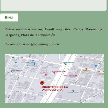
Enviar
Puede encontrarnos en: Conill esq. Ave. Carlos Manuel de
Céspedes, Plaza de la Revolución
Correo:
poblacion@oc.minag.gob.cu