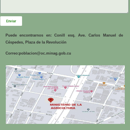
Enviar
Puede encontrarnos en: Conill esq. Ave. Carlos Manuel de
Céspedes, Plaza de la Revolución
Correo:
poblacion@oc.minag.gob.cu