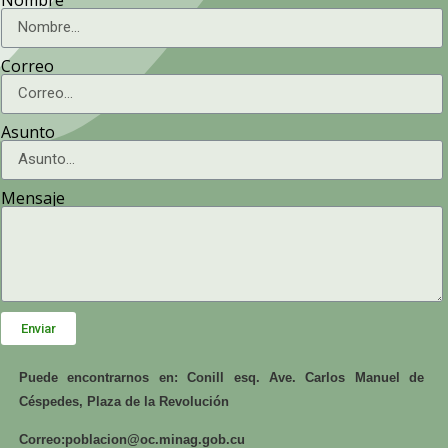
Correo
Asunto
Mensaje
Enviar
Puede encontrarnos en: Conill esq. Ave. Carlos Manuel de
Céspedes, Plaza de la Revolución
Correo:
poblacion@oc.minag.gob.cu