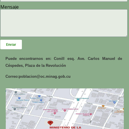
Mensaje
Enviar
Puede encontrarnos en: Conill esq. Ave. Carlos Manuel de
Céspedes, Plaza de la Revolución
Correo:
poblacion@oc.minag.gob.cu