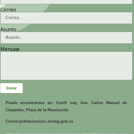
Correo
Asunto
Mensaje
Enviar
Puede encontrarnos en: Conill esq. Ave. Carlos Manuel de
Céspedes, Plaza de la Revolución
Correo:
poblacion@oc.minag.gob.cu