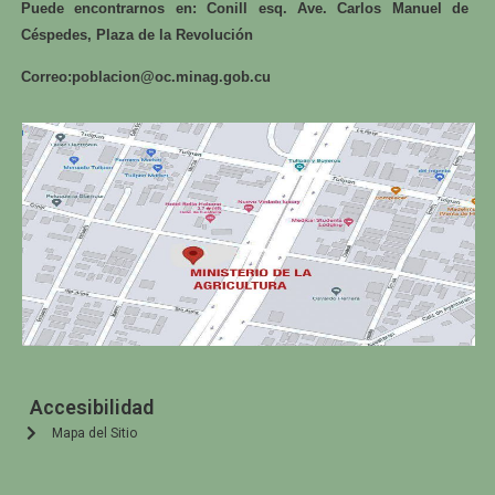
Puede encontrarnos en: Conill esq. Ave. Carlos Manuel de
Céspedes, Plaza de la Revolución
Correo:
poblacion@oc.minag.gob.cu
Accesibilidad
Mapa del Sitio