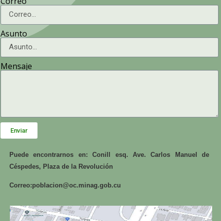
Correo
Asunto
Mensaje
Enviar
Puede encontrarnos en: Conill esq. Ave. Carlos Manuel de
Céspedes, Plaza de la Revolución
Correo:
poblacion@oc.minag.gob.cu