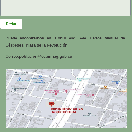
Enviar
Puede encontrarnos en: Conill esq. Ave. Carlos Manuel de
Céspedes, Plaza de la Revolución
Correo:
poblacion@oc.minag.gob.cu