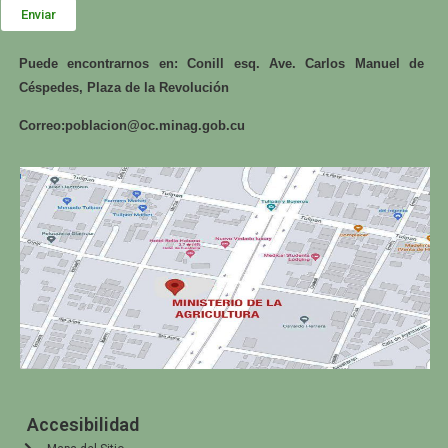
Enviar
Puede encontrarnos en: Conill esq. Ave. Carlos Manuel de
Céspedes, Plaza de la Revolución
Correo:
poblacion@oc.minag.gob.cu
Accesibilidad