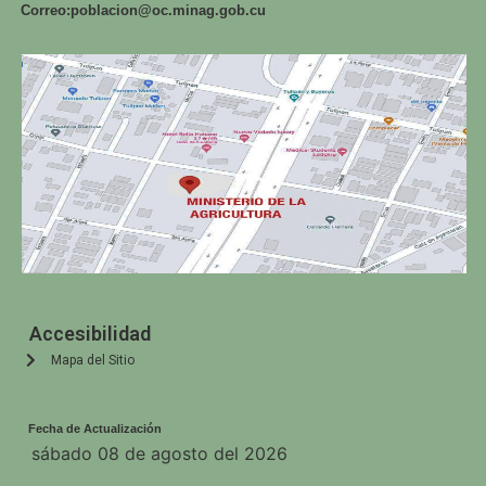
Correo:
poblacion@oc.minag.gob.cu
Accesibilidad
Mapa del Sitio
Fecha de Actualización
sábado 08 de agosto del 2026